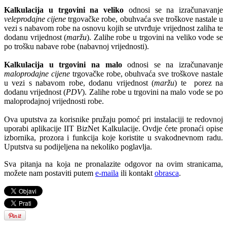
Kalkulacija u trgovini na veliko
odnosi se na izračunavanje
veleprodajne cijene
trgovačke robe, obuhvaća sve troškove nastale u
vezi s nabavom robe na osnovu kojih se utvrđuje vrijednost zaliha te
dodanu vrijednost (
maržu
). Zalihe robe u trgovini na veliko vode se
po trošku nabave robe (nabavnoj vrijednosti).
Kalkulacija u trgovini na malo
odnosi se na izračunavanje
maloprodajne cijene
trgovačke robe, obuhvaća sve troškove nastale
u vezi s nabavom robe, dodanu vrijednost (
maržu
) te porez na
dodanu vrijednost (
PDV
). Zalihe robe u trgovini na malo vode se po
maloprodajnoj vrijednosti robe.
Ova uputstva za korisnike pružaju pomoć pri instalaciji te redovnoj
uporabi aplikacije IIT BizNet Kalkulacije. Ovdje ćete pronaći opise
izbornika, prozora i funkcija koje koristite u svakodnevnom radu.
Uputstva su podijeljena na nekoliko poglavlja.
Sva pitanja na koja ne pronalazite odgovor na ovim stranicama,
možete nam postaviti putem
e-maila
ili kontakt
obrasca
.