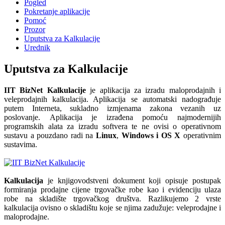
Pogled
Pokretanje aplikacije
Pomoć
Prozor
Uputstva za Kalkulacije
Urednik
Uputstva za Kalkulacije
IIT BizNet Kalkulacije
je aplikacija za izradu maloprodajnih i
veleprodajnih kalkulacija. Aplikacija se automatski nadograđuje
putem Interneta, sukladno izmjenama zakona vezanih uz
poslovanje. Aplikacija je izrađena pomoću najmodernijih
programskih alata za izradu softvera te ne ovisi o operativnom
sustavu a pouzdano radi na
Linux
,
Windows i
OS X
operativnim
sustavima.
Kalkulacija
je knjigovodstveni dokument koji opisuje postupak
formiranja prodajne cijene trgovačke robe kao i evidenciju ulaza
robe na skladište trgovačkog društva. Razlikujemo 2 vrste
kalkulacija ovisno o skladištu koje se njima zadužuje: veleprodajne i
maloprodajne.