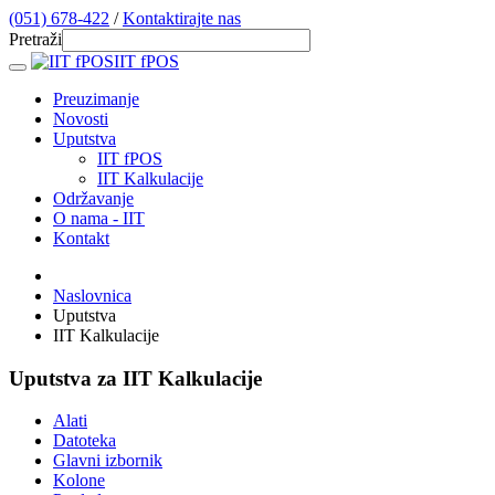
(051) 678-422
/
Kontaktirajte nas
Pretraži
IIT fPOS
Preuzimanje
Novosti
Uputstva
IIT fPOS
IIT Kalkulacije
Održavanje
O nama - IIT
Kontakt
Naslovnica
Uputstva
IIT Kalkulacije
Uputstva za IIT Kalkulacije
Alati
Datoteka
Glavni izbornik
Kolone